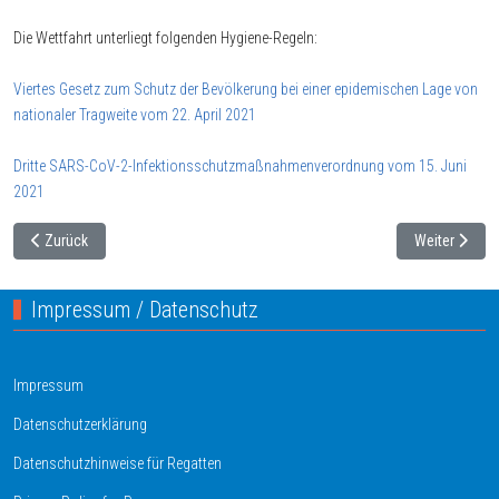
Die Wettfahrt unterliegt folgenden Hygiene-Regeln:
Viertes Gesetz zum Schutz der Bevölkerung bei einer epidemischen Lage von
nationaler Tragweite vom 22. April 2021
Dritte SARS-CoV-2-Infektionsschutzmaßnahmenverordnung vom 15. Juni
2021
Vorheriger Beitrag: Ferienregatta 2021 - 3 SV03-Boote in den Top Ten
Nächster Bei
Zurück
Weiter
Impressum / Datenschutz
Impressum
Datenschutzerklärung
Datenschutzhinweise für Regatten