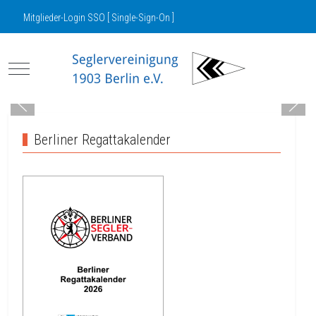
Mitglieder-Login SSO [ Single-Sign-On ]
Mobile Menu Toggle
Berliner Regattakalender