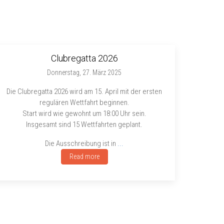
Clubregatta 2026
Donnerstag, 27. März 2025
Die Clubregatta 2026 wird am 15. April mit der ersten
regulären Wettfahrt beginnen.
Start wird wie gewohnt um 18:00 Uhr sein.
Insgesamt sind 15 Wettfahrten geplant.
Die Ausschreibung ist in
...
Read more