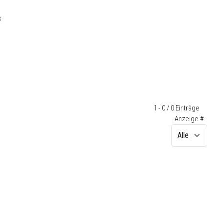
3
1 - 0 / 0 Einträge
Anzeige #