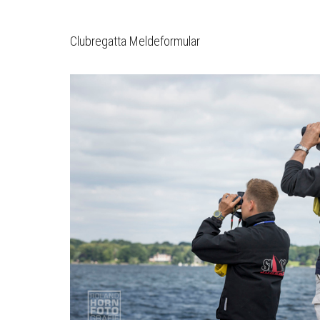
Clubregatta Meldeformular