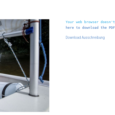
Your web browser doesn'
here to download the PDF
Download Ausschreibung