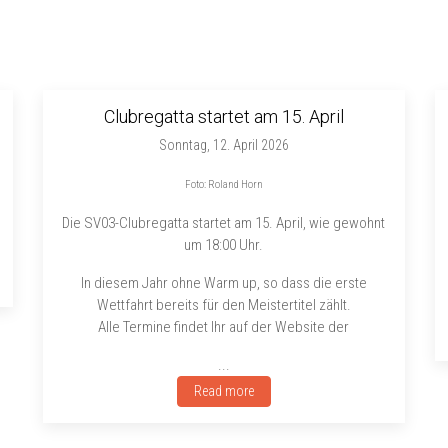
Clubregatta startet am 15. April
Sonntag, 12. April 2026
Foto: Roland Horn
Die SV03-Clubregatta startet am 15. April, wie gewohnt
um 18:00 Uhr.
In diesem Jahr ohne Warm up, so dass die erste
Wettfahrt bereits für den Meistertitel zählt.
Alle Termine findet Ihr auf der Website der
...
Read more