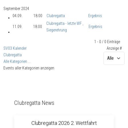
September 2024
04.09.
18:00
Clubregatta
Ergebnis
Clubregatta - letzte WF ,
11.09.
18:00
Ergebnis
Siegerehrung
Limite der Paginierungsliste
1 - 0 / 0 Einträge
SV03 Kalender
Anzeige #
Clubregatta
Alle Kategorien ...
Events aller Kategorien anzeigen
Clubregatta News
Clubregatta 2026 2. Wettfahrt