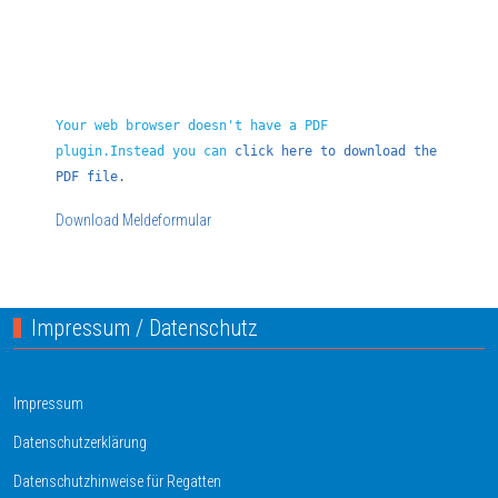
Your web browser doesn't have a PDF
plugin.Instead you can
click here to download the
PDF file.
Download Meldeformular
Impressum / Datenschutz
Impressum
Datenschutzerklärung
Datenschutzhinweise für Regatten