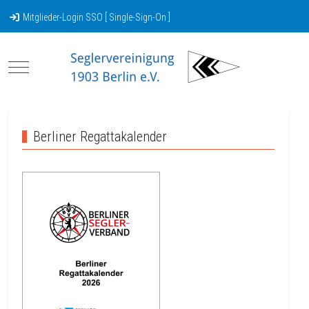
Mitglieder-Login SSO [ Single-Sign-On ]
Mobile Menu Toggle
Berliner Regattakalender