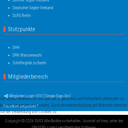
Deutscher Segler-Verband
DLRG Berlin
Stützpunkte
DHH
DRK Wasserwacht
Schiffergilde zu Berlin
Mitgliederbereich
Mitglieder-Login SSO [ Single-Sign-On ]
Um unsere Webseite für Sie optimal zu gestalten und fortlaufend verbessern zu
können, verwenden wir Cookies. Durch die weitere Nutzung der Webseite stimmen
Passwort vergessen ?
Sie der Verwendung von Cookies zu.
Zustimmen
Ablehnen
Copyright © 2026 SV03 Alle Rechte vorbehalten. Joomla! ist freie, unter der
GNU/GPL-Lizenz veröffentlichte Software.