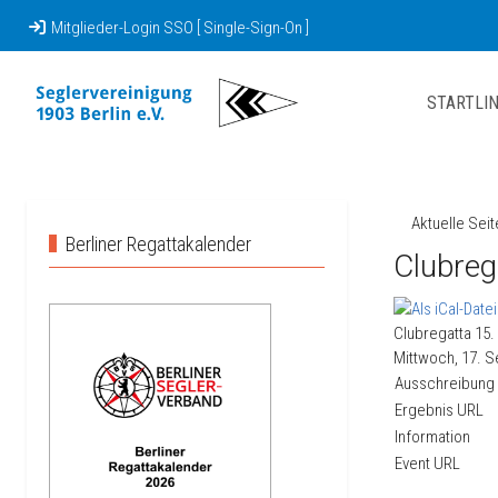
Mitglieder-Login SSO [ Single-Sign-On ]
STARTLIN
Aktuelle Sei
Berliner Regattakalender
Clubreg
Clubregatta 15
Mittwoch, 17. S
Ausschreibung
Ergebnis URL
Information
Event URL