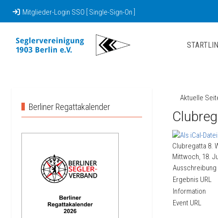
Mitglieder-Login SSO [ Single-Sign-On ]
STARTLIN
Aktuelle Sei
Berliner Regattakalender
Clubreg
Clubregatta 8. 
Mittwoch, 18. Ju
Ausschreibung
Ergebnis URL
Information
Event URL