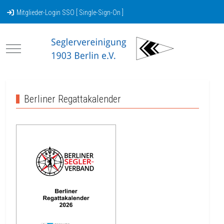
Mitglieder-Login SSO [ Single-Sign-On ]
Mobile Menu Toggle
Berliner Regattakalender