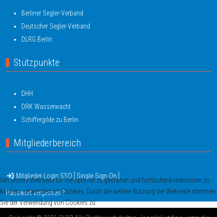
Berliner Segler-Verband
Deutscher Segler-Verband
DLRG Berlin
Stützpunkte
DHH
DRK Wasserwacht
Schiffergilde zu Berlin
Mitgliederbereich
Mitglieder-Login SSO [ Single-Sign-On ]
Um unsere Webseite für Sie optimal zu gestalten und fortlaufend verbessern zu
können, verwenden wir Cookies. Durch die weitere Nutzung der Webseite stimmen
Passwort vergessen ?
Sie der Verwendung von Cookies zu.