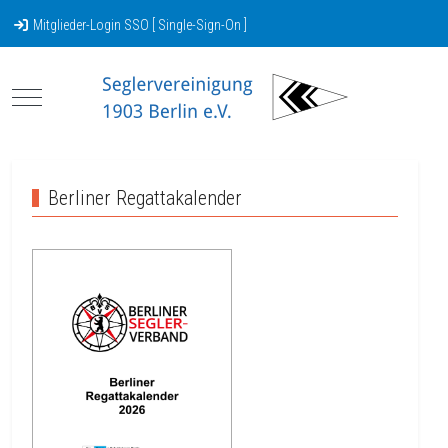
Mitglieder-Login SSO [ Single-Sign-On ]
Mobile Menu Toggle
Berliner Regattakalender