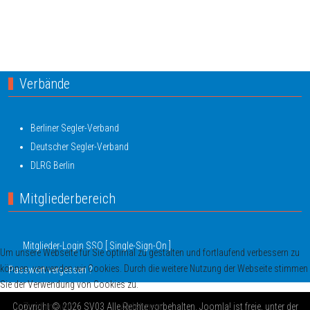
Nächster Beitrag: Clubregatta startet am 15. April
Weiter
Verbände
Berliner Segler-Verband
Deutscher Segler-Verband
DLRG Berlin
Mitgliederbereich
Mitglieder-Login SSO [ Single-Sign-On ]
Um unsere Webseite für Sie optimal zu gestalten und fortlaufend verbessern zu
können, verwenden wir Cookies. Durch die weitere Nutzung der Webseite stimmen
Passwort vergessen ?
Sie der Verwendung von Cookies zu.
Zustimmen
Ablehnen
Copyright © 2026 SV03 Alle Rechte vorbehalten. Joomla! ist freie, unter der