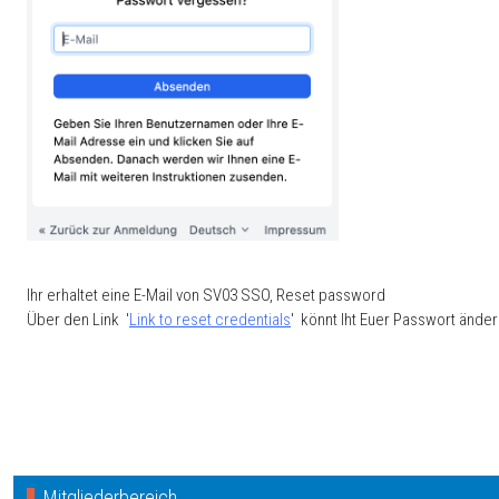
Ihr erhaltet eine E-Mail von SV03 SSO, Reset password
Über den Link '
Link to reset credentials
' könnt Iht Euer Passwort änder
Vorheriger Beitrag: Gastronomie ueber uns
Zurück
Mitgliederbereich