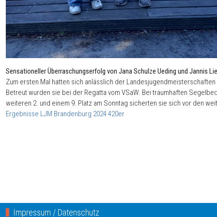
Sensationeller Überraschungserfolg von Jana Schulze Ueding und Jannis Li
Zum ersten Mal hatten sich anlässlich der Landesjugendmeisterschaften 
Betreut wurden sie bei der Regatta vom VSaW. Bei traumhaften Segelbedin
weiteren 2. und einem 9. Platz am Sonntag sicherten sie sich vor den we
Ergebnisse LJM Brandenburg 2024 420er
Impressum / Datenschutz