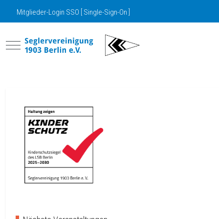
Mitglieder-Login SSO [ Single-Sign-On ]
Mobile Menu Toggle