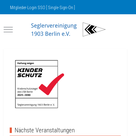
Mitglieder-Login SSO [ Single-Sign-On ]
Mobile Menu Toggle
Nächste Veranstaltungen