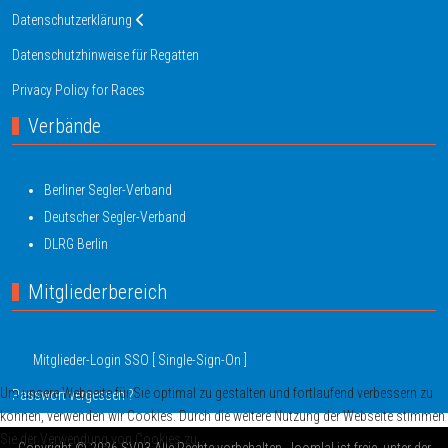
Datenschutzerklärung
Datenschutzhinweise für Regatten
Privacy Policy for Races
Verbände
Berliner Segler-Verband
Deutscher Segler-Verband
DLRG Berlin
Mitgliederbereich
Mitglieder-Login SSO [ Single-Sign-On ]
Um unsere Webseite für Sie optimal zu gestalten und fortlaufend verbessern zu
Passwort vergessen ?
können, verwenden wir Cookies. Durch die weitere Nutzung der Webseite stimmen
Sie der Verwendung von Cookies zu.
Copyright © 2026 SV03 Alle Rechte vorbehalten. Joomla! ist freie, unter der