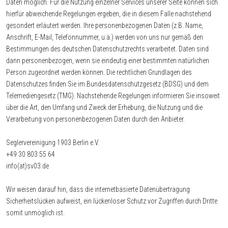
Daten möglich. Für die Nutzung einzelner Services unserer Seite können sich
hierfür abweichende Regelungen ergeben, die in diesem Falle nachstehend
gesondert erläutert werden. Ihre personenbezogenen Daten (z.B. Name,
Anschrift, E-Mail, Telefonnummer, u.ä.) werden von uns nur gemäß den
Bestimmungen des deutschen Datenschutzrechts verarbeitet. Daten sind
dann personenbezogen, wenn sie eindeutig einer bestimmten natürlichen
Person zugeordnet werden können. Die rechtlichen Grundlagen des
Datenschutzes finden Sie im Bundesdatenschutzgesetz (BDSG) und dem
Telemediengesetz (TMG). Nachstehende Regelungen informieren Sie insoweit
über die Art, den Umfang und Zweck der Erhebung, die Nutzung und die
Verarbeitung von personenbezogenen Daten durch den Anbieter.
Seglervereinigung 1903 Berlin e.V.
+49 30 803 55 64
info(at)sv03.de
Wir weisen darauf hin, dass die internetbasierte Datenübertragung
Sicherheitslücken aufweist, ein lückenloser Schutz vor Zugriffen durch Dritte
somit unmöglich ist.