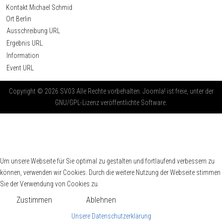
Kontakt
Michael Schmid
Ort
Berlin
Ausschreibung URL
Ergebnis URL
Information
Event URL
Copyright © 2026 SV03 Alle Rechte vorbehalten. Joomla! ist freie, unter der
GNU/GPL-Lizenz veröffentlichte Software.
Um unsere Webseite für Sie optimal zu gestalten und fortlaufend verbessern zu
können, verwenden wir Cookies. Durch die weitere Nutzung der Webseite stimmen
Sie der Verwendung von Cookies zu.
Zustimmen
Ablehnen
Unsere Datenschutzerklärung