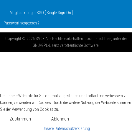
Mitglieder-Login SSO [ Single-Sign-On ]
Passwort vergessen ?
Copyright © 2026 SV03 Alle Rechte vorbehalten. Joomla! ist freie, unter der
GNU/GPL-Lizenz veröffentlichte Software.
Um unsere Webseite für Sie optimal zu gestalten und fortlaufend verbessern zu
können, verwenden wir Cookies. Durch die weitere Nutzung der Webseite stimmen
Sie der Verwendung von Cookies zu.
Zustimmen
Ablehnen
Unsere Datenschutzerklärung