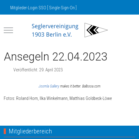
Mitglieder-Login SSO [ Single-Sign-On ]
Mobile Menu Toggle
Ansegeln 22.04.2023
Veröffentlicht: 29. April 2023
Joomla Gallery
makes it better. Balbooa.com
Fotos: Roland Horn, Ilka Winkelmann, Matthias Goldbeck-Löwe
Nächster Beitrag: SV03 Bundesligateam
Weiter
Mitgliederbereich