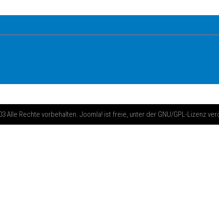
 Alle Rechte vorbehalten. Joomla! ist freie, unter der GNU/GPL-Lizenz ver