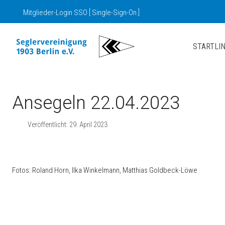
Mitglieder-Login SSO [ Single-Sign-On ]
STARTLIN
Ansegeln 22.04.2023
Veröffentlicht: 29. April 2023
Fotos: Roland Horn, Ilka Winkelmann, Matthias Goldbeck-Löwe
Nächster Beitrag: SV03 Bundesligateam
Weiter