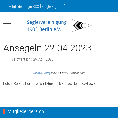
Mitglieder-Login SSO [ Single-Sign-On ]
Mobile Menu Toggle
Ansegeln 22.04.2023
Veröffentlicht: 29. April 2023
Joomla Gallery
makes it better. Balbooa.com
Fotos: Roland Horn, Ilka Winkelmann, Matthias Goldbeck-Löwe
Nächster Beitrag: SV03 Bundesligateam
Weiter
Mitgliederbereich