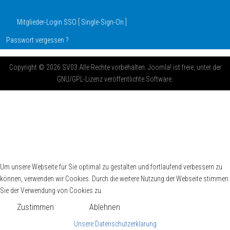
Mitglieder-Login SSO [ Single-Sign-On ]
Passwort vergessen ?
Copyright © 2026 SV03 Alle Rechte vorbehalten. Joomla! ist freie, unter der
GNU/GPL-Lizenz veröffentlichte Software.
Um unsere Webseite für Sie optimal zu gestalten und fortlaufend verbessern zu
können, verwenden wir Cookies. Durch die weitere Nutzung der Webseite stimmen
Sie der Verwendung von Cookies zu.
Zustimmen
Ablehnen
Unsere Datenschutzerklärung