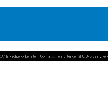
 Alle Rechte vorbehalten. Joomla! ist freie, unter der GNU/GPL-Lizenz ver