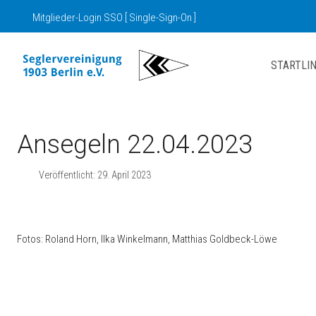
Mitglieder-Login SSO [ Single-Sign-On ]
STARTLIN
Ansegeln 22.04.2023
Veröffentlicht: 29. April 2023
Fotos: Roland Horn, Ilka Winkelmann, Matthias Goldbeck-Löwe
Nächster Beitrag: SV03 Bundesligateam
Weiter