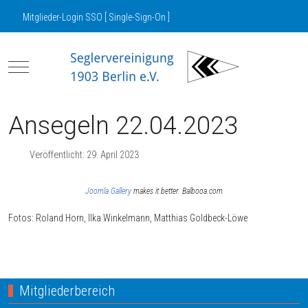
Mitglieder-Login SSO [ Single-Sign-On ]
Mobile Menu Toggle
Ansegeln 22.04.2023
Veröffentlicht: 29. April 2023
Joomla Gallery
makes it better. Balbooa.com
Fotos: Roland Horn, Ilka Winkelmann, Matthias Goldbeck-Löwe
Nächster Beitrag: SV03 Bundesligateam
Weiter
Mitgliederbereich