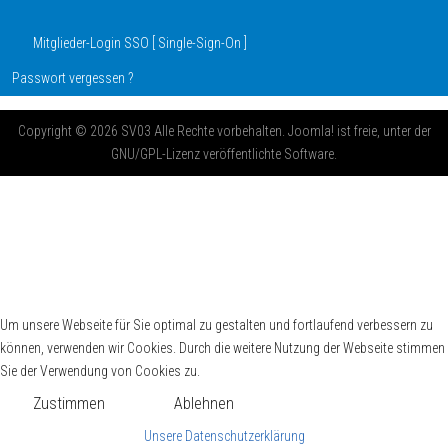
Mitglieder-Login SSO [ Single-Sign-On ]
Passwort vergessen ?
Copyright © 2026 SV03 Alle Rechte vorbehalten. Joomla! ist freie, unter der
GNU/GPL-Lizenz veröffentlichte Software.
Um unsere Webseite für Sie optimal zu gestalten und fortlaufend verbessern zu
können, verwenden wir Cookies. Durch die weitere Nutzung der Webseite stimmen
Sie der Verwendung von Cookies zu.
Zustimmen
Ablehnen
Unsere Datenschutzerklärung