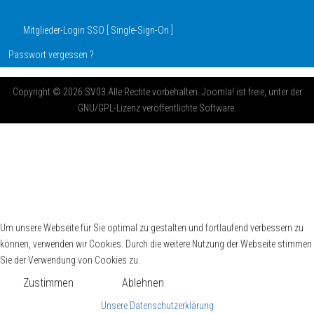
Mitglieder-Login SSO [ Single-Sign-On ]
Passwort vergessen ?
Copyright © 2026 SV03 Alle Rechte vorbehalten. Joomla! ist freie, unter der
GNU/GPL-Lizenz veröffentlichte Software.
Um unsere Webseite für Sie optimal zu gestalten und fortlaufend verbessern zu
können, verwenden wir Cookies. Durch die weitere Nutzung der Webseite stimmen
Sie der Verwendung von Cookies zu.
Zustimmen
Ablehnen
Unsere Datenschutzerklärung