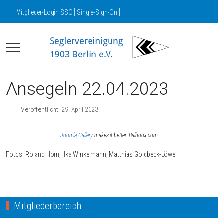
Mitglieder-Login SSO [ Single-Sign-On ]
Mobile Menu Toggle
Ansegeln 22.04.2023
Veröffentlicht: 29. April 2023
Joomla Gallery
makes it better. Balbooa.com
Fotos: Roland Horn, Ilka Winkelmann, Matthias Goldbeck-Löwe
Nächster Beitrag: SV03 Bundesligateam
Weiter
Mitgliederbereich