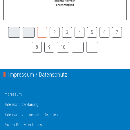
1
2
3
4
5
6
7
8
9
10
Impressum / Datenschutz
Impressum
Datenschutzerklärung
Datenschutzhinweise für Regatten
Privacy Policy for Races