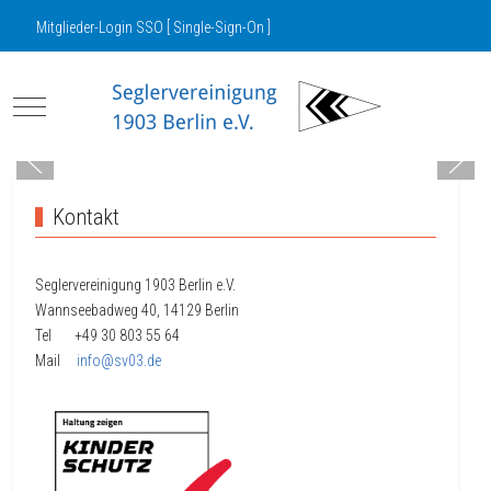
Mitglieder-Login SSO [ Single-Sign-On ]
Mobile Menu Toggle
Kontakt
Seglervereinigung 1903 Berlin e.V.
Wannseebadweg 40, 14129 Berlin
Tel +49 30
803 55 64
Mail
info@sv03.de